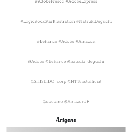
#AdobeFresco #AdobeExpress
#LogicRockStarIllustration #NatsukiDeguchi
#Behance #Adobe #Amazon
@Adobe @Behance @natsuki_deguchi
@SHISEIDO_corp @NTTeastofficial
@docomo @AmazonJP