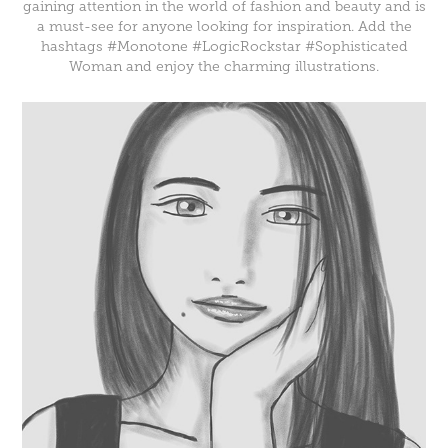
gaining attention in the world of fashion and beauty and is
a must-see for anyone looking for inspiration. Add the
hashtags #Monotone #LogicRockstar #Sophisticated
Woman and enjoy the charming illustrations.