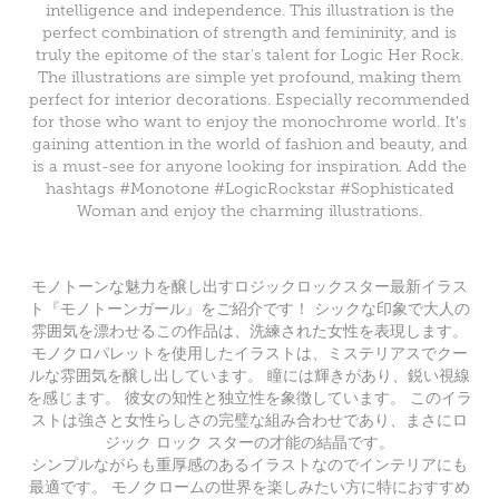
intelligence and independence. This illustration is the
perfect combination of strength and femininity, and is
truly the epitome of the star's talent for Logic Her Rock.
The illustrations are simple yet profound, making them
perfect for interior decorations. Especially recommended
for those who want to enjoy the monochrome world. It's
gaining attention in the world of fashion and beauty, and
is a must-see for anyone looking for inspiration. Add the
hashtags #Monotone #LogicRockstar #Sophisticated
Woman and enjoy the charming illustrations.
モノトーンな魅力を醸し出すロジックロックスター最新イラス
ト『モノトーンガール』をご紹介です！ シックな印象で大人の
雰囲気を漂わせるこの作品は、洗練された女性を表現します。
モノクロパレットを使用したイラストは、ミステリアスでクー
ルな雰囲気を醸し出しています。 瞳には輝きがあり、鋭い視線
を感じます。 彼女の知性と独立性を象徴しています。 このイラ
ストは強さと女性らしさの完璧な組み合わせであり、まさにロ
ジック ロック スターの才能の結晶です。
シンプルながらも重厚感のあるイラストなのでインテリアにも
最適です。 モノクロームの世界を楽しみたい方に特におすすめ