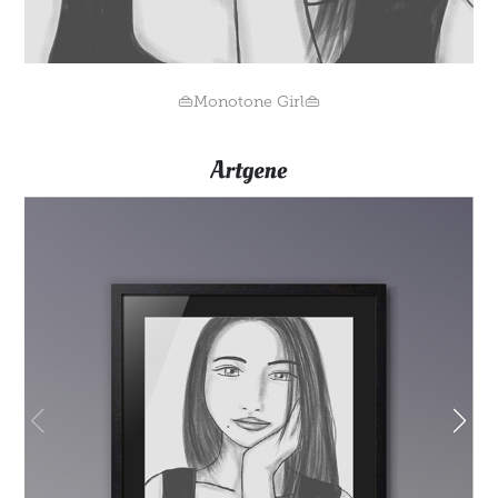
👜Monotone Girl👜