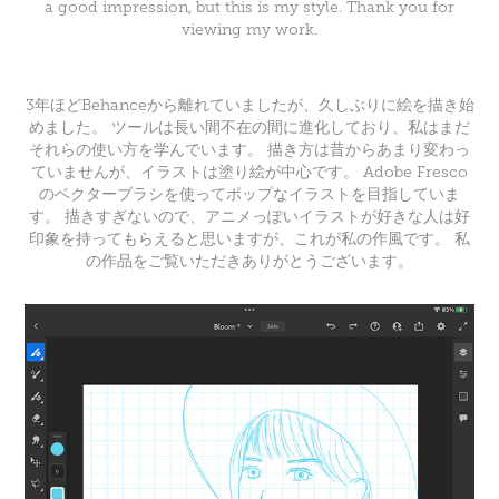
a good impression, but this is my style. Thank you for
viewing my work.
3年ほどBehanceから離れていましたが、久しぶりに絵を描き始
めました。 ツールは長い間不在の間に進化しており、私はまだ
それらの使い方を学んでいます。 描き方は昔からあまり変わっ
ていませんが、イラストは塗り絵が中心です。 Adobe Fresco
のベクターブラシを使ってポップなイラストを目指していま
す。 描きすぎないので、アニメっぽいイラストが好きな人は好
印象を持ってもらえると思いますが、これが私の作風です。 私
の作品をご覧いただきありがとうございます。